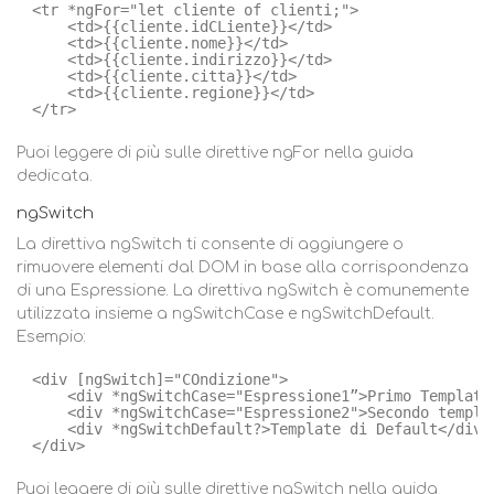
<tr *ngFor="let cliente of clienti;">
<td>{{cliente.idCLiente}}</td>
<td>{{cliente.nome}}</td>
<td>{{cliente.indirizzo}}</td>
<td>{{cliente.citta}}</td>
<td>{{cliente.regione}}</td>
</tr>
Puoi leggere di più sulle direttive ngFor nella guida
dedicata.
ngSwitch
La direttiva ngSwitch ti consente di aggiungere o
rimuovere elementi dal DOM in base alla corrispondenza
di una Espressione. La direttiva ngSwitch è comunemente
utilizzata insieme a ngSwitchCase e ngSwitchDefault.
Esempio:
<div [ngSwitch]="COndizione"> 
<div *ngSwitchCase="Espressione1”>Primo Template
<div *ngSwitchCase="Espressione2">Secondo templa
<div *ngSwitchDefault?>Template di Default</div>
</div>
Puoi leggere di più sulle direttive ngSwitch nella guida