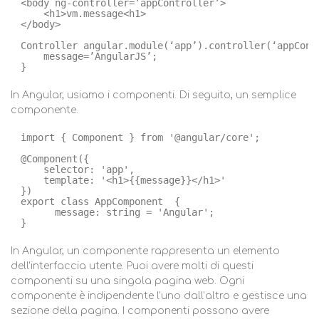
<body ng-controller=’appController’>     
<h1>vm.message<h1> 
</body> 
Controller angular.module(‘app’).controller(‘appCont
message=’AngularJS’; 
}
In Angular, usiamo i componenti. Di seguito, un semplice
componente.
import { Component } from '@angular/core'; 
@Component({     
selector: 'app',     
template: '<h1>{{message}}</h1>' 
}) 
export class AppComponent  {
message: string = 'Angular'; 
}
In Angular, un componente rappresenta un elemento
dell’interfaccia utente. Puoi avere molti di questi
componenti su una singola pagina web. Ogni
componente è indipendente l’uno dall’altro e gestisce una
sezione della pagina. I componenti possono avere