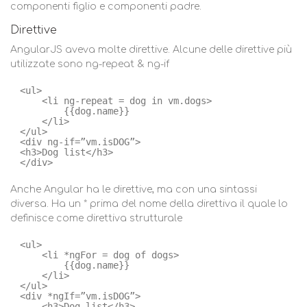
componenti figlio e componenti padre.
Direttive
AngularJS aveva molte direttive. Alcune delle direttive più
utilizzate sono ng-repeat & ng-if
<ul>     
<li ng-repeat = dog in vm.dogs> 
{{dog.name}}     
</li> 
</ul> 
<div ng-if=”vm.isDOG”>     
<h3>Dog list</h3> 
</div>
Anche Angular ha le direttive, ma con una sintassi
diversa. Ha un * prima del nome della direttiva il quale lo
definisce come direttiva strutturale
<ul>     
<li *ngFor = dog of dogs>         
{{dog.name}}     
</li> 
</ul> 
<div *ngIf=”vm.isDOG”> 
<h3>Dog list</h3> 