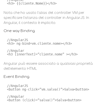
<h3> {{cliente.Nome}}</h3>
Nota che ho usato l’alias del controller VM per
specificare l’istanza del controller in AngularJS. In
Angular, il contesto è implicito.
One way Binding
//AngularJS 
<h3> ng-bind=vm.cliente.nome></h3> 
//Angular 
<h3 [innerText]=”cliente.nome” ></h3>
Angular può essere associato a qualsiasi proprietà
dell’elemento HTML
Event Binding
//AngularJS 
<button ng-click=”vm.salva()”>Salva<button>  
//Angular 
<button (click)=”salva()”>Salva<button> 