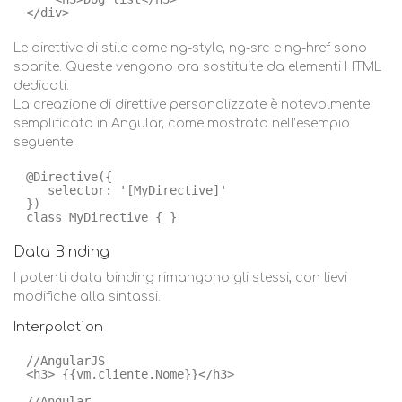
</div>
Le direttive di stile come ng-style, ng-src e ng-href sono
sparite. Queste vengono ora sostituite da elementi HTML
dedicati.
La creazione di direttive personalizzate è notevolmente
semplificata in Angular, come mostrato nell’esempio
seguente.
@Directive({     
selector: '[MyDirective]' 
}) 
class MyDirective { }
Data Binding
I potenti data binding rimangono gli stessi, con lievi
modifiche alla sintassi.
Interpolation
//AngularJS   
<h3> {{vm.cliente.Nome}}</h3>  
//Angular 